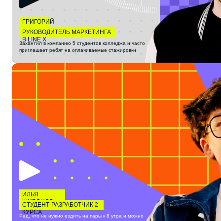
ГРИГОРИЙ
РУКОВОДИТЕЛЬ МАРКЕТИНГА
В LINE X
Захантил в компанию 5 студентов колледжа и часто
приглашает ребят на оплачиваемые стажировки
ИЛЬЯ
ШИРОНОВ
СТУДЕНТ-РАЗРАБОТЧИК 2
КУРСА
Рад, что не нужно ездить на пары к 8 утра и можно