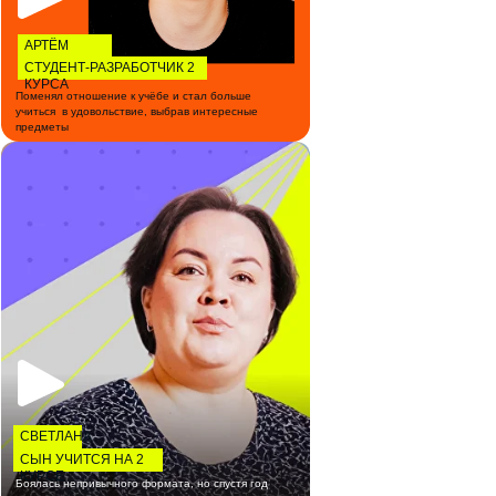
АРТЁМ
ПЕТРОВ
СТУДЕНТ-РАЗРАБОТЧИК 2
КУРСА
Поменял отношение к учёбе и стал больше
учиться в удовольствие, выбрав интересные
предметы
СВЕТЛАНА
СЫН УЧИТСЯ НА 2
КУРСЕ
Боялась непривычного формата, но спустя год