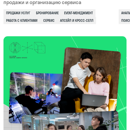
сразу на месте
БЕРЁМ РЕАЛЬНЫЕ ЗАКАЗЫ
Приглашаем инициативных студентов
в коммерческие проекты для компаний-партнёров
и муниципальные инициативы. Помогаем
стартовать в качестве фрилансера — работа над
заказами идёт в зачёт
4 КУРС
В твоём портфолио будут реальные кейсы
по работе с клиентами, сервисом
и организацией проектов