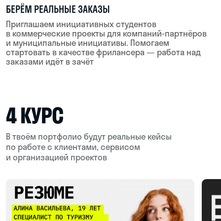
эксперта
ВЫПУСКНОЙ ПРОЕКТ
Применяем все навыки, которые накопили за время
обучения для создания впечатляющего продукта.
Проект пройдёт ревью от экспертов из ИТ и станет
твоим козырем при трудоустройстве
ПОДДЕРЖКА ПОСЛЕ ОБУЧЕНИЯ
Мы остаёмся рядом даже после выпуска. Проводим
встречи выпускников, поддерживаем по любым
вопросам работы и карьеры. В наших чатах
выпускников студенты помогают друг другу, делятся
опытом и дают советы по поиску проектов
и вакансий
НАШИ ПАРТНЁРЫ ПО ТРУДОУСТРОЙСТВУ