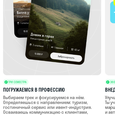
ЭКСКУРСИИ В КОМПАНИИ
Погружаемся в реальные рабочие процессы.
Собираемся на экскурсии в ИT-, дизайн-
и маркетинговые компании, чтобы увидеть,
с какими задачами работают профессионалы
ВОРКШОПЫ
Учимся использовать профессиональные
инструменты: Figma, Adobe, Python, SQL, CRM,
аналитические платформы. Ты создаёшь мини-
проект, отрабатываешь навыки и получаешь фидбек