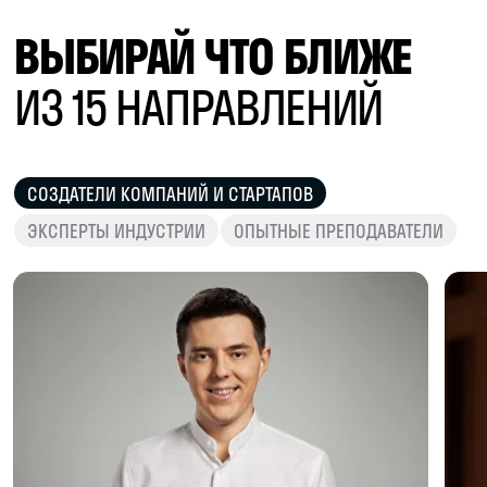
Оставь заявку и проведи день вместе
со старшекурсником — прочувствуй атмосферу
и жизнь кампуса изнутри
В каком ты классе?