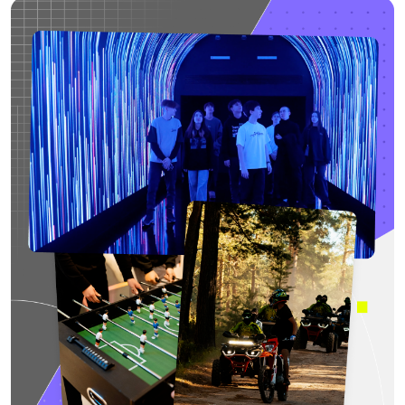
ПУТЕШЕСТВУЕМ ПО ГОРОДАМ И НА ПРИРОДУ
Собираемся вместе для поездок в столицу и другие
города, проводим экскурсии. Выбираемся в лес
с палатками, устраиваем соревнования
в верёвочных городках и организуем визиты
в ИТ‑компании
КРУЖКИ И КЛУБЫ ПО ИНТЕРЕСАМ
Шахматный клуб, киноклуб, робототехника, дизайн
и другие креативные кружки. Организуй встречи,
обменивайся идеями и развивай творческие
навыки в кругу единомышленников
ЗАНЯТИЯ ФИТНЕСОМ И СПОРТОМ
Собираемся на тренировки по фитнесу, йоге
или командным играм, чтобы размяться
и зарядиться энергией. Устраиваем турниры
и занимаемся на турнике прямо в кампусе
2–3 КУРС
Тебя ждут выбор трека, фокус на ключевых