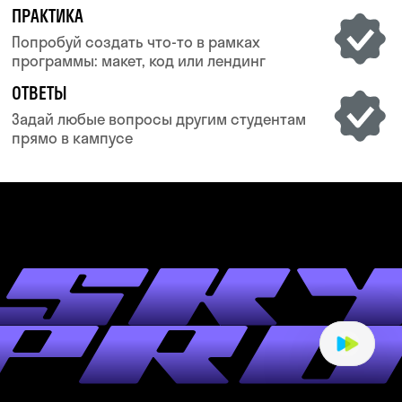
выпускникам найти своё дело
мощный компьюте
ОТЗЫВЫ О
НАШЕМ
ОБРАЗОВАНИИ