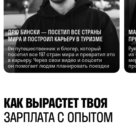
ГЕОРГИЙ СОЛОВЬЕВ
ГЕРМАН ГАВР
Предприниматель, основатель Skyeng.
Основатель Ro
Поможет прокачать предпринимательское
мира аналити
мышление: как находить сильную идею,
тайм-менеджм
проверять гипотезы и превращать обучение
приоритетов,
и технологии в продукт, которым хочется
энергией, чт
пользоваться каждый день
выгорания
ОСНОВАЛ SKYENG — КРУПНУЮ
ПОСТРОИЛ КУЛЬТУРУ: ТЕСТОВ,
ОСНОВАЛ ROISTAT —
EDTECH-КОМПАНИЮ
ИТЕРАЦИЙ И РОСТА
СКВОЗНОЙ АНАЛИТИК
ПРОГРАММА
ФАКУЛЬТЕТА
Полноценное среднее профессиональное
образование, с которым совмещается профильная