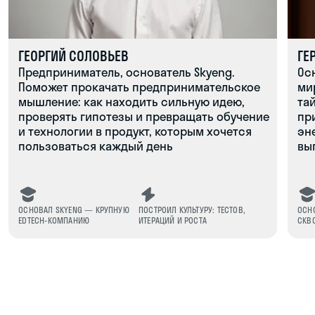
8
9
10
11
Даю согласие на обработку
персональных данных
Даю согласие на получение
рекламных материалов
Заявку оставляет родитель
Подобрать факультет
ЗНАКОМСТВА
Познакомься с теми, кто разделяет твои
интересы
ПРАКТИКА